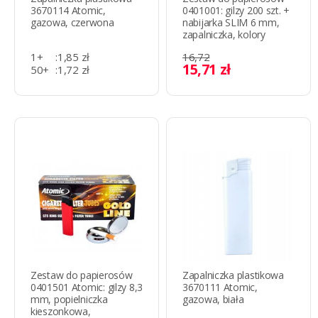
3670114 Atomic,
0401001: gilzy 200 szt. +
gazowa, czerwona
nabijarka SLIM 6 mm,
zapalniczka, kolory
1+
:
1,85 zł
16,72
15,71 zł
50+
:
1,72 zł
500+
:
1,36 zł
Zestaw do papierosów
Zapalniczka plastikowa
0401501 Atomic: gilzy 8,3
3670111 Atomic,
mm, popielniczka
gazowa, biała
kieszonkowa,