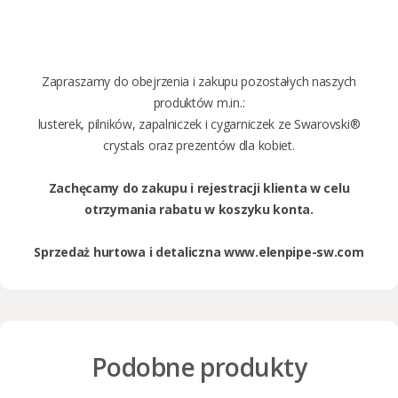
Zapraszamy do obejrzenia i zakupu pozostałych naszych
produktów m.in.:
lusterek
,
pilników
, z
apalniczek
i
cygarniczek ze Swarovski®
crystals
oraz
prezentów dla kobiet.
Zachęcamy do zakupu i rejestracji klienta w celu
otrzymania rabatu w koszyku konta.
Sprzedaż hurtowa i detaliczna
www.elenpipe-sw.com
Podobne produkty