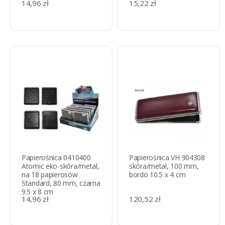
14,96 zł
15,22 zł
Papierośnica 0410400
Papierośnica VH 904308
Atomic eko-skóra/metal,
skóra/metal, 100 mm,
na 18 papierosów
bordo 10.5 x 4 cm
Standard, 80 mm, czarna
9.5 x 8 cm
14,96 zł
120,52 zł