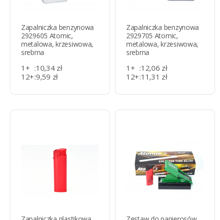
Zapalniczka benzynowa
Zapalniczka benzynowa
2929605 Atomic,
2929705 Atomic,
metalowa, krzesiwowa,
metalowa, krzesiwowa,
srebrna
srebrna
1+
:
10,34 zł
1+
:
12,06 zł
12+
:
9,59 zł
12+
:
11,31 zł
Zapalniczka plastikowa
Zestaw do papierosów