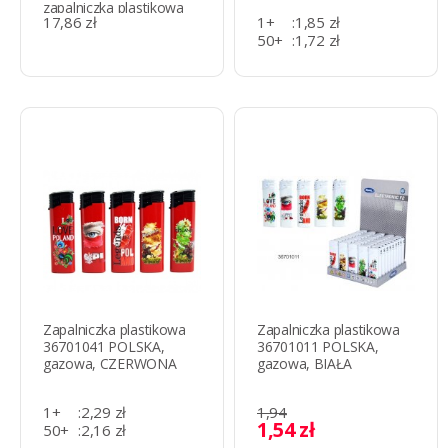
zapalniczka plastikowa
17,86 zł
1+
:
1,85 zł
50+
:
1,72 zł
500+
:
1,36 zł
Zapalniczka plastikowa
Zapalniczka plastikowa
36701041 POLSKA,
36701011 POLSKA,
gazowa, CZERWONA
gazowa, BIAŁA
1+
:
2,29 zł
1,94
1,54 zł
50+
:
2,16 zł