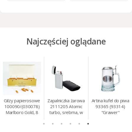
Najczęściej oglądane
Gilzy papierosowe
Zapalniczka żarowa
Artina kufel do piwa
100090/(030078)
2111205 Atomic
93365 (93314)
Marlboro Gold, 8
turbo, srebrna, w
"Grawer"
mm, 200 szt./op.
etui.
szklo/cyna, 425 ml,
18 cm