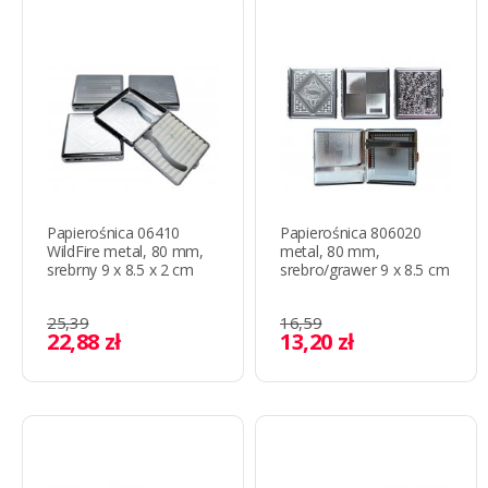
Papierośnica 06410
Papierośnica 806020
WildFire metal, 80 mm,
metal, 80 mm,
srebrny 9 х 8.5 х 2 cm
srebro/grawer 9 x 8.5 cm
25,39
16,59
22,88 zł
13,20 zł