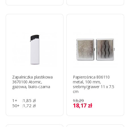
500+
:
1,80 zł
Zapalniczka plastikowa
Papierośnica 806110
3670100 Atomic,
metal, 100 mm,
gazowa, biało-czarna
srebrny/grawer 11 x 7.5
cm
1+
:
1,85 zł
13,29
18,17 zł
50+
:
1,72 zł
500+
:
1,36 zł