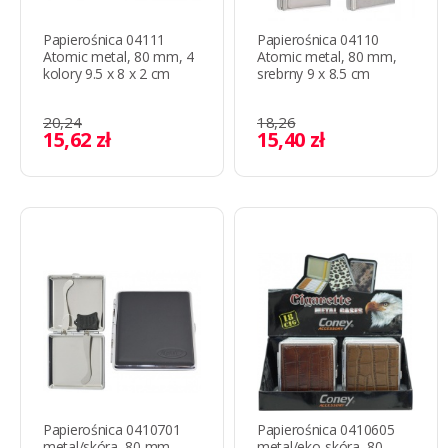
Papierośnica 04111
Papierośnica 04110
Atomic metal, 80 mm, 4
Atomic metal, 80 mm,
kolory 9.5 x 8 x 2 cm
srebrny 9 x 8.5 cm
20,24
18,26
15,62 zł
15,40 zł
Papierośnica 0410701
Papierośnica 0410605
metal/skóra, 80 mm,
metal/eko-skóra, 80