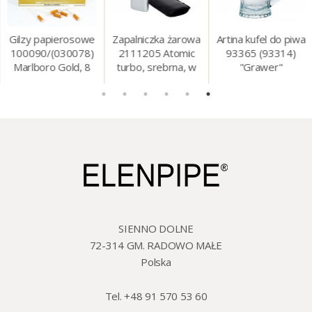
Gilzy papierosowe
Zapalniczka żarowa
Artina kufel do piwa
100090/(030078)
2111205 Atomic
93365 (93314)
Marlboro Gold, 8
turbo, srebrna, w
"Grawer"
mm, 200 szt./op.
etui.
szklo/cyna, 425 ml,
18 cm
SIENNO DOLNE
72-314 GM. RADOWO MAŁE
Polska
Tel. +48 91 570 53 60