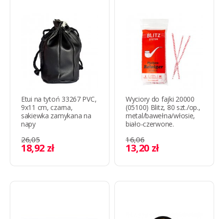
Etui na tytoń 33267 PVC,
Wyciory do fajki 20000
9x11 cm, czarna,
(05100) Blitz, 80 szt./op.,
sakiewka zamykana na
metal/bawełna/włosie,
napy
biało-czerwone.
26,05
16,06
18,92 zł
13,20 zł