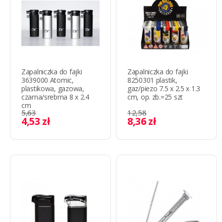
Zapalniczka do fajki
Zapalniczka do fajki
3639000 Atomic,
8250301 plastik,
plastikowa, gazowa,
gaz/piezo 7.5 x 2.5 x 1.3
czarna/srebrna 8 x 2.4
cm, op. zb.=25 szt
сm
5,63
12,58
4,53 zł
8,36 zł