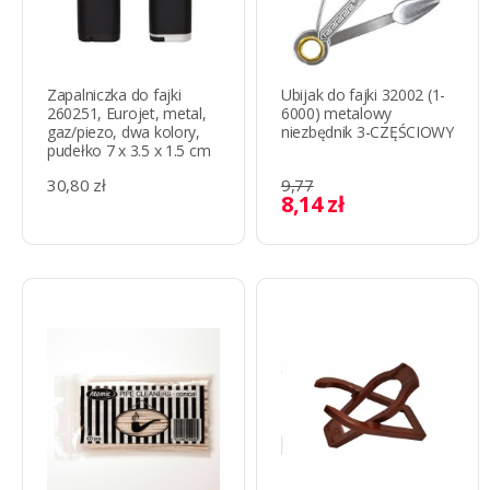
Zapalniczka do fajki
Ubijak do fajki 32002 (1-
260251, Eurojet, metal,
6000) metalowy
gaz/piezo, dwa kolory,
niezbędnik 3-CZĘŚCIOWY
pudełko 7 x 3.5 x 1.5 cm
30,80 zł
9,77
8,14 zł