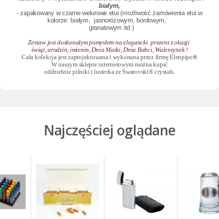
białym,
- zapakowany w czarne welurowe etui (możliwość zamówienia etui w
kolorze: białym,
jasnoróżowym, bordowym,
granatowym itd.)
Zestaw jest doskonałym pomysłem na elegancki prezent z okazji
świąt, urodzin, imienin, Dnia Matki, Dnia Babci, Walentynek !
Cała kolekcja jest zaprojektowana i wykonana przez firmę Elenpipe
®
W naszym sklepie internetowym można kupić
oddzielnie
pilniki
i
lusterka
ze
Swarovski® crystals.
Najczęściej oglądane