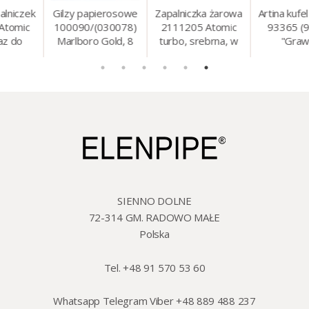
ek
Gilzy papierosowe
Zapalniczka żarowa
Artina kufel do pi
c
100090/(030078)
2111205 Atomic
93365 (93314)
Marlboro Gold, 8
turbo, srebrna, w
"Grawer"
mm, 200 szt./op.
etui.
szklo/cyna, 425 m
18 cm
SIENNO DOLNE
72-314 GM. RADOWO MAŁE
Polska
Tel. +48 91 570 53 60
Whatsapp Telegram Viber +48 889 488 237