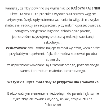
Pamiętaj, że filtry powinno się wymieniać po
KAŻDYM PALENIU!
Filtry STANWELL to produkt z wysoce skutecznym węglem
aktywnym. Dzięki optymalnemu wchłanianiu wilgoci i niezwykle
skutecznej redukcji zanieczyszczeń, przy niskim oporzepowietrza,
osiągamy przyjemnie łagodne, chłodniejsze palenie,
jednocześnie uzyskujemy skuteczną redukcję substancji
szkodliwych.
Wskazówka
: aby uzyskać najlepszy możliwy efekt, wymień filtr
przy każdym napełnieniu fajki,
filtr można stosować po obu
stronach,
zaślepki filtrów wykonane są z żaroodpornego, pozbawionego
samku i aromatum materiału ceramicznego.
Wszystkie użyte materiały sa przyjazne dla środowiska
Badzo ważnym elementem niezbędnym do palenia fajki są nie
tylko f
iltry
, ale również
wyciory
,
ubijaki
,
stojaki
,
etui na
fajki
i
tytoń
.