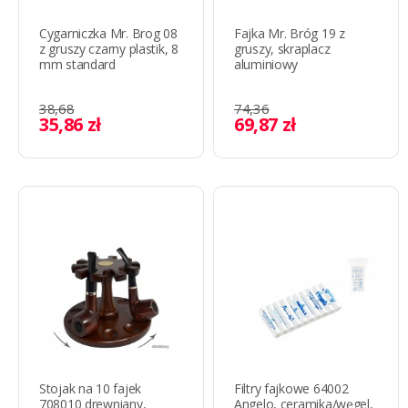
Cygarniczka Mr. Brog 08
Fajka Mr. Bróg 19 z
z gruszy czarny plastik, 8
gruszy, skraplacz
mm standard
aluminiowy
38,68
74,36
35,86 zł
69,87 zł
Stojak na 10 fajek
Filtry fajkowe 64002
708010 drewniany,
Angelo, ceramika/węgel,