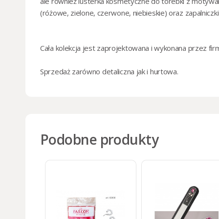
ale również
lusterka kosmetyczne do torebki
z motywam
(
różowe
,
zielone
,
czerwone
,
niebieskie
) oraz
zapalniczk
Cała kolekcja jest zaprojektowana i wykonana przez fi
Sprzedaż zarówno
detaliczna
jak i
hurtowa
.
Podobne produkty