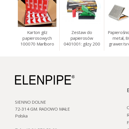
Karton gilz
Zestaw do
Papierośni
papierosowych
papierosów
metal, 
100070 Marlboro
0401001: gilzy 200
grawer/sr
Red 8 mm, 200 x
szt. + nabijarka
8.5 
50 op.= 1000 szt.
SLIM 6 mm,
gilz
zapalniczka, kolory
SIENNO DOLNE
O
72-314 GM. RADOWO MAŁE
R
Polska