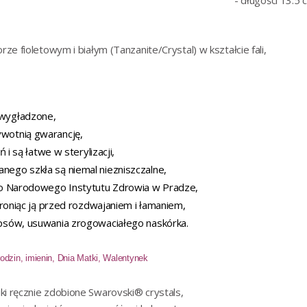
- długości 13.5
ze fioletowym i białym (Tanzanite/Crystal) w kształcie fali,
 wygładzone,
ywotnią gwarancję,
ń i są łatwe w sterylizacji,
anego szkła są niemal niezniszczalne,
iego Narodowego Instytutu Zdrowia w Pradze,
chroniąc ją przed rozdwajaniem i łamaniem,
tipsów, usuwania zrogowaciałego naskórka.
odzin, imienin, Dnia Matki, Walentynek
niki ręcznie zdobione Swarovski® crystals
,