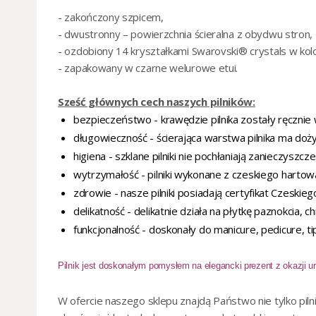
- zakończony szpicem,
- dwustronny – powierzchnia ścieralna z obydwu stron,
- ozdobiony 14 kryształkami Swarovski® crystals w kolor
- zapakowany w czarne welurowe etui.
Sześć głównych cech naszych pilników:
bezpieczeństwo - krawędzie pilnika zostały ręcznie
długowieczność - ścierająca warstwa pilnika ma doż
higiena - szklane pilniki nie pochłaniają zanieczyszcze
wytrzymałość - pilniki wykonane z czeskiego hartow
zdrowie - nasze pilniki posiadają certyfikat Czesk
delikatność - delikatnie działa na płytkę paznokcia, 
funkcjonalność - doskonały do manicure, pedicure, 
Pilnik jest doskonałym pomysłem na elegancki prezent z okazji ur
W ofercie naszego sklepu znajdą Państwo nie tylko
pil