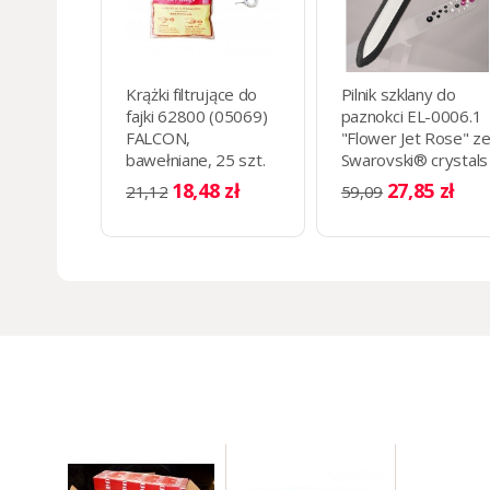
Krążki filtrujące do
Pilnik szklany do
fajki 62800 (05069)
paznokci EL-0006.1
FALCON,
"Flower Jet Rose" z
bawełniane, 25 szt.
Swarovski® crystals
13 cm
18,48 zł
27,85 zł
21,12
59,09