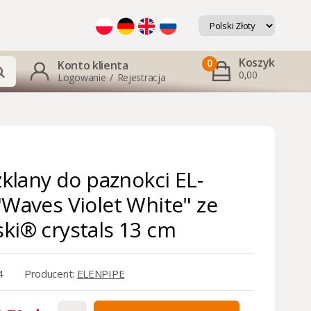
Koszyk
0
Konto klienta
0,00
Logowanie
/
Rejestracja
szklany do paznokci EL-
"Waves Violet White" ze
ki® crystals 13 cm
4
Producent:
ELENPIPE