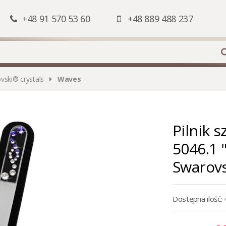
+48 91 570 53 60
+48 889 488 237
ovski® crystals
Waves
Pilnik 
5046.1 
Swarovs
Dostępna ilość: 