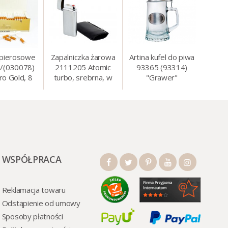
apierosowe
Zapalniczka żarowa
Artina kufel do piwa
/(030078)
2111205 Atomic
93365 (93314)
ro Gold, 8
turbo, srebrna, w
"Grawer"
0 szt./op.
etui.
szklo/cyna, 425 ml,
18 cm
WSPÓŁPRACA
Reklamacja towaru
Odstąpienie od umowy
Sposoby płatności