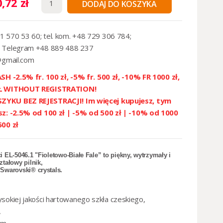
,72 zł
DODAJ DO KOSZYKA
1 570 53 60; tel. kom. +48 729 306 784;
 Telegram +48 889 488 237
@gmail.com
SH -2.5% fr. 100 zł, -5% fr. 500 zł, -10% FR 1000 zł,
ZŁ WITHOUT REGISTRATION!
YKU BEZ REJESTRACJI! Im więcej kupujesz, tym
sz: -2.5% od 100 zł | -5% od 500 zł | -10% od 1000
500 zł
i EL-5046.1 "Fioletowo-Białe Fale” to piękny, wytrzymały i
ztałowy pilnik,
e
Swarovski® crystals
.
sokiej jakości hartowanego szkła czeskiego,
,