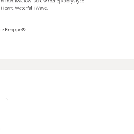
i m.in.
kwiatów
,
serc
w różnej kolorystyce
i Heart
,
Waterfall
i
Wave
.
rmę Elenpipe®