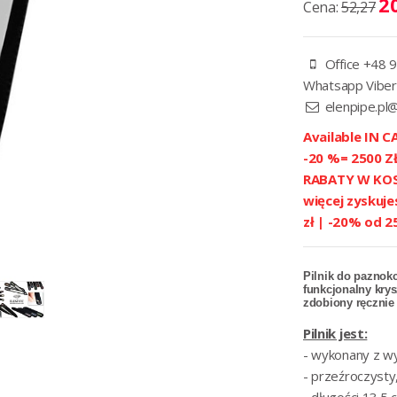
20
Cena:
52,27
Office +48 9
Whatsapp Viber
elenpipe.pl
Available IN CA
-20 %= 2500 
RABATY W KOSZ
więcej zyskuje
zł | -20% od 2
Pilnik do paznokc
funkcjonalny krys
zdobiony ręczni
Pilnik jest:
- wykonany z wy
- przeźroczysty