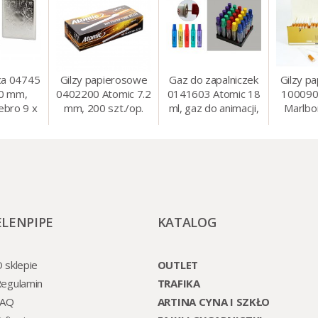
ca 04745
Gilzy papierosowe
Gaz do zapalniczek
Gilzy p
80 mm,
0402200 Atomic 7.2
0141603 Atomic 18
100090
ebro 9 x
mm, 200 szt./op.
ml, gaz do animacji,
Marlbo
cm
zapalniczek, itp.
mm, 20
ELENPIPE
KATALOG
 sklepie
OUTLET
egulamin
TRAFIKA
FAQ
ARTINA CYNA I SZKŁO