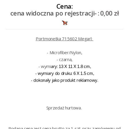
Cena:
cena widoczna po rejestracji-
:
0,00 zł
Portmonetka 715602 Megarl:
- Microfiber/Nylon,
- czarna,
- wymi
ary:
13 X 11 X 1.8
cm,
- wymiary do druku:
6 X 1.5 cm,
- dokonały jako produkt reklamowy.
Sprzedaż hurtowa.
Podana cena jest ceną brutto za 1 szt. przy zamówieniu od