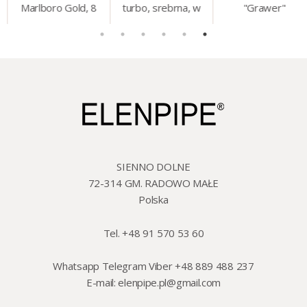
Marlboro Gold, 8
turbo, srebrna, w
"Grawer"
mm, 200 szt./op.
etui.
szklo/cyna, 425 ml,
18 cm
SIENNO DOLNE
72-314 GM. RADOWO MAŁE
Polska
Tel. +48 91 570 53 60
Whatsapp Telegram Viber +48 889 488 237
E-mail:
elenpipe.pl@gmail.com