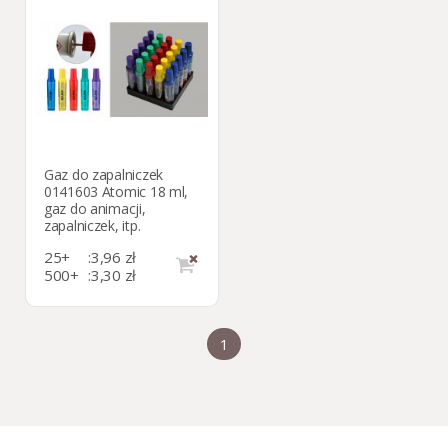
Gaz do zapalniczek
0141603 Atomic 18 ml,
gaz do animacji,
zapalniczek, itp.
25+
:
3,96 zł
500+
:
3,30 zł
1000+
:
2,64 zł
1