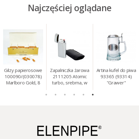
Najczęściej oglądane
Gilzy papierosowe
Zapalniczka żarowa
Artina kufel do piwa
100090/(030078)
2111205 Atomic
93365 (93314)
Marlboro Gold, 8
turbo, srebrna, w
"Grawer"
mm, 200 szt./op.
etui.
szklo/cyna, 425 ml,
18 cm