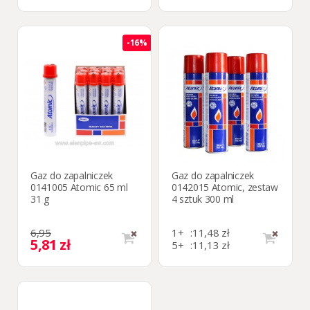
-16%
Gaz do zapalniczek
Gaz do zapalniczek
0141005 Atomic 65 ml
0142015 Atomic, zestaw
31 g
4 sztuk 300 ml
6,95
1+
:
11,48 zł
5,81 zł
5+
:
11,13 zł
13+
:
10,74 zł