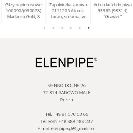
Gilzy papierosowe
Zapalniczka żarowa
Artina kufel do piwa
100090/(030078)
2111205 Atomic
93365 (93314)
Marlboro Gold, 8
turbo, srebrna, w
"Grawer"
mm, 200 szt./op.
etui.
szklo/cyna, 425 ml,
18 cm
SIENNO DOLNE 26
72-314 RADOWO MALE
Polska
Tel. +48 91 570 53 60
Tel. kom. +48 889 488 237
E-mail:
elenpipe.pl@gmail.com