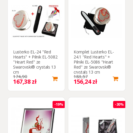
Lusterko EL-24 "Red
Komplet Lusterko EL-
Hearts" + Pilnik EL-5082
24.1 "Red Hearts" +
"Heart Red" ze
Pilniki EL-5086 "Heart
Swarovski® crystals 13
Red" ze Swarovski®
cm
crystals 13 cm
174,90
183,57
167,38 zł
156,24 zł
-19%
-30%