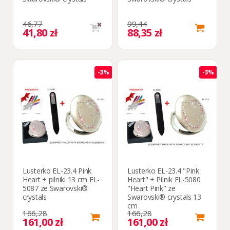
46,77
99,44
41,80 zł
88,35 zł
-3%
-3%
Lusterko EL-23.4 Pink
Lusterko EL-23.4 "Pink
Heart + pilniki 13 cm EL-
Heart" + Pilnik EL-5080
5087 ze Swarovski®
"Heart Pink" ze
crystals
Swarovski® crystals 13
cm
166,28
166,28
161,00 zł
161,00 zł