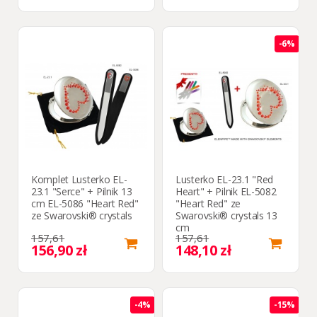
-6%
Komplet Lusterko EL-
Lusterko EL-23.1 "Red
23.1 "Serce" + Pilnik 13
Heart" + Pilnik EL-5082
cm EL-5086 "Heart Red"
"Heart Red" ze
ze Swarovski® crystals
Swarovski® crystals 13
cm
157,61
157,61
156,90 zł
148,10 zł
-4%
-15%