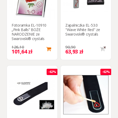
Fotoramka EL-10910
Zapalniczka EL-53.0
„Pink Balls” BOŻE
"Wave White Red" ze
NARODZENIE ze
Swarovski® crystals
Swarovski® crystals
126,10
90,90
101,64 zł
63,93 zł
-62%
-62%