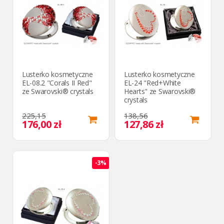
Lusterko kosmetyczne
Lusterko kosmetyczne
EL-08.2 "Corals II Red"
EL-24 "Red+White
ze Swarovski® crystals
Hearts" ze Swarovski®
crystals
225,15
138,56
176,00 zł
127,86 zł
-3%