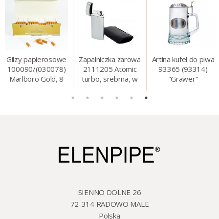
Gilzy papierosowe
Zapalniczka żarowa
Artina kufel do piwa
100090/(030078)
2111205 Atomic
93365 (93314)
Marlboro Gold, 8
turbo, srebrna, w
"Grawer"
mm, 200 szt./op.
etui.
szklo/cyna, 425 ml,
18 cm
SIENNO DOLNE 26
72-314 RADOWO MALE
Polska