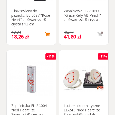
Pilnik szklany do
Zapalniczka EL-70.013
paznokci EL-5087 "Rose
"Grace Kelly AB Peach"
Heart" ze Swarovski®
ze Swarovski® crystals
crystals 13 cm
47,74
46,77
18,26 zł
41,80 zł
-11%
-11%
Zapalniczka EL-24.004
Lusterko kosmetyczne
"Red Heart" ze
EL-24.5 "Red Heart" ze
Swarovski® crystals
Swarovski® crystals