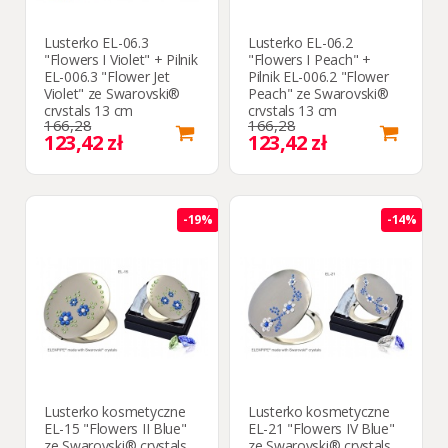
Lusterko EL-06.3
Lusterko EL-06.2
"Flowers I Violet" + Pilnik
"Flowers I Peach" +
EL-006.3 "Flower Jet
Pilnik EL-006.2 "Flower
Violet" ze Swarovski®
Peach" ze Swarovski®
crystals 13 cm
crystals 13 cm
166,28
166,28
123,42 zł
123,42 zł
-19%
-14%
Lusterko kosmetyczne
Lusterko kosmetyczne
EL-15 "Flowers II Blue"
EL-21 "Flowers IV Blue"
ze Swarovski® crystals
ze Swarovski® crystals