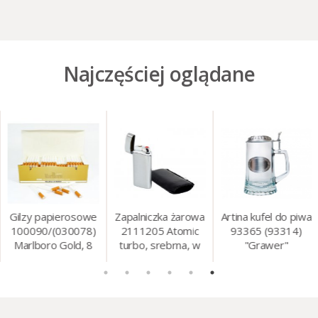
Najczęściej oglądane
Gilzy papierosowe
Zapalniczka żarowa
Artina kufel do piwa
100090/(030078)
2111205 Atomic
93365 (93314)
Marlboro Gold, 8
turbo, srebrna, w
"Grawer"
mm, 200 szt./op.
etui.
szklo/cyna, 425 ml,
18 cm