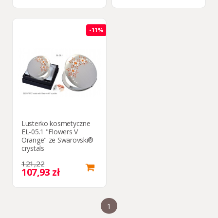
-11%
Lusterko kosmetyczne
EL-05.1 "Flowers V
Orange" ze Swarovski®
crystals
121,22
107,93 zł
1