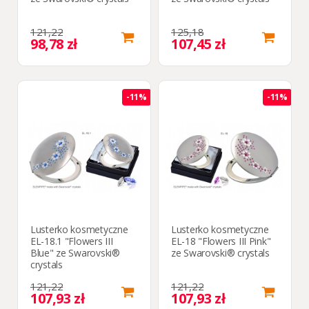
121,22
125,18
98,78 zł
107,45 zł
-11%
-11%
Lusterko kosmetyczne
Lusterko kosmetyczne
EL-18.1 "Flowers III
EL-18 "Flowers III Pink"
Blue" ze Swarovski®
ze Swarovski® crystals
crystals
121,22
121,22
107,93 zł
107,93 zł