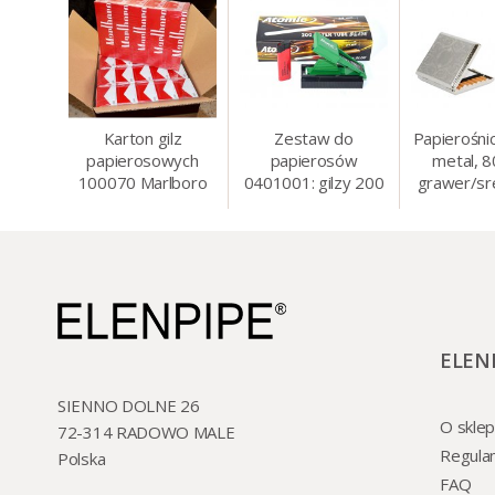
Karton gilz
Zestaw do
Papierośni
papierosowych
papierosów
metal, 
100070 Marlboro
0401001: gilzy 200
grawer/sr
Red 8 mm, 200 x
szt. + nabijarka
8.5 
50 op.= 1000 szt.
SLIM 6 mm,
gilz
zapalniczka, kolory
ELEN
SIENNO DOLNE 26
O sklep
72-314 RADOWO MALE
Regula
Polska
FAQ