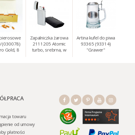
apierosowe
Zapalniczka żarowa
Artina kufel do piwa
/(030078)
2111205 Atomic
93365 (93314)
ro Gold, 8
turbo, srebrna, w
"Grawer"
0 szt./op.
etui.
szklo/cyna, 425 ml,
18 cm
ÓŁPRACA
macja towaru
ąpienie od umowy
by płatności