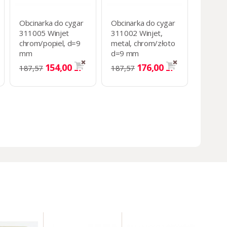
Obcinarka do cygar
Obcinarka do cygar
311005 Winjet
311002 Winjet,
chrom/popiel, d=9
metal, chrom/złoto
mm
d=9 mm
154,00 zł
176,00 zł
187,57
187,57