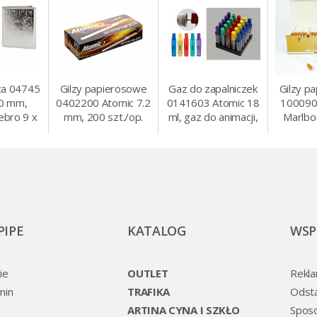
ca 04745
Gilzy papierosowe
Gaz do zapalniczek
Gilzy p
80 mm,
0402200 Atomic 7.2
0141603 Atomic 18
100090
ebro 9 x
mm, 200 szt./op.
ml, gaz do animacji,
Marlbo
cm
zapalniczek, itp.
mm, 20
PIPE
KATALOG
WSP
ie
OUTLET
Rekla
min
TRAFIKA
Odst
ARTINA CYNA I SZKŁO
Sposo