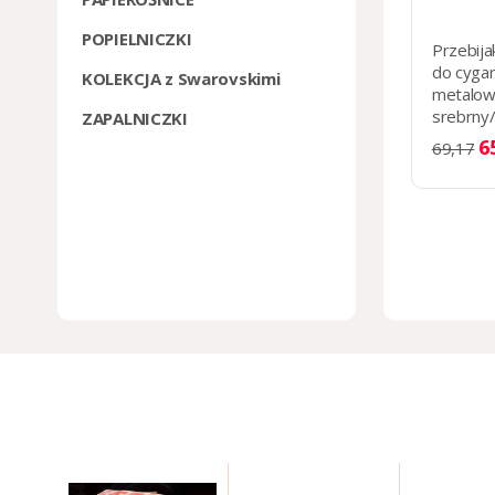
POPIELNICZKI
Przebija
do cyga
KOLEKCJA z Swarovskimi
metalow
srebrny/
ZAPALNICZKI
średnic
6
69,17