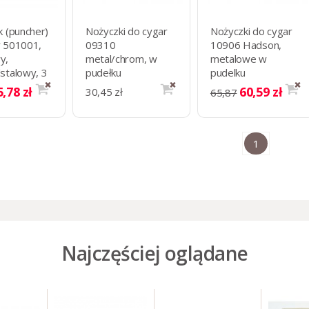
k (puncher)
Nożyczki do cygar
Nożyczki do cygar
r 501001,
09310
10906 Hadson,
y,
metal/chrom, w
metalowe w
stalowy, 3
pudełku
pudelku
e otworów
5,78 zł
60,59 zł
30,45 zł
65,87
1
Najczęściej oglądane