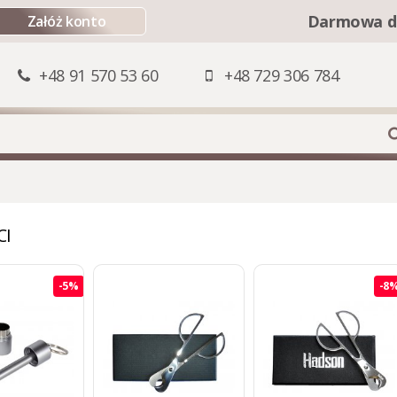
Darmowa d
Załóż konto
+48 91 570 53 60
+48 729 306 784
CI
-5%
-8