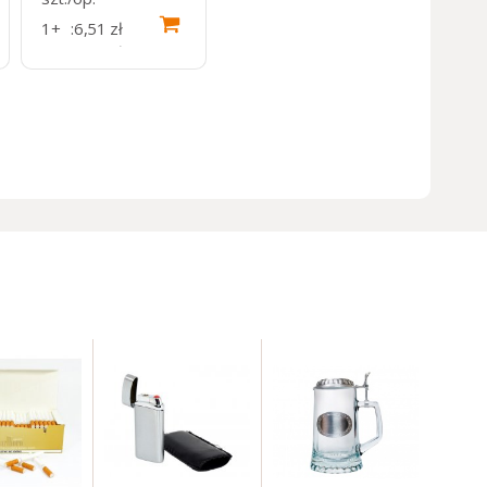
1+
:
6,51 zł
5+
:
5,50 zł
34+
:
2,42 zł