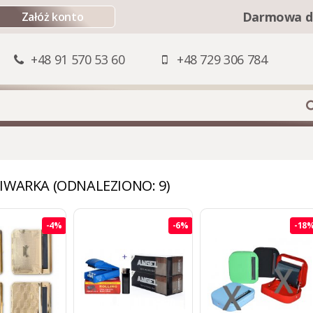
Darmowa d
Załóż konto
+48 91 570 53 60
+48 729 306 784
IWARKA (ODNALEZIONO: 9)
-4%
-6%
-18