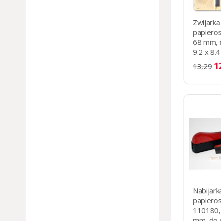
Zwijarka
papiero
68 mm, 
9.2 x 8.4
1
13,29
Nabijark
papiero
110180, 
mm, do 