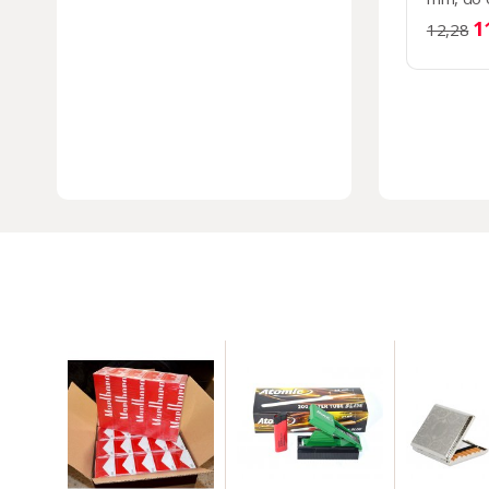
stożkow
1
12,28
czarno-
STANDA