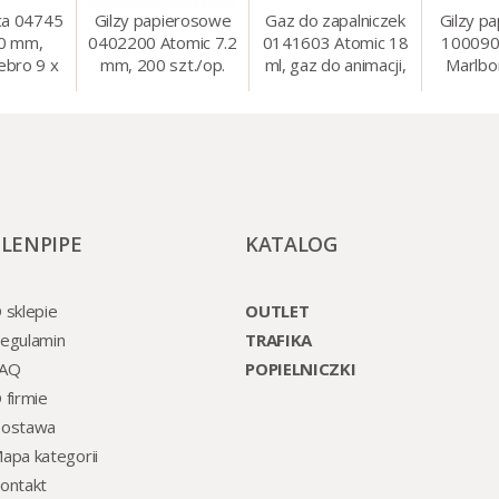
ca 04745
Gilzy papierosowe
Gaz do zapalniczek
Gilzy p
80 mm,
0402200 Atomic 7.2
0141603 Atomic 18
100090
ebro 9 x
mm, 200 szt./op.
ml, gaz do animacji,
Marlbo
cm
zapalniczek, itp.
mm, 20
ELENPIPE
KATALOG
 sklepie
OUTLET
egulamin
TRAFIKA
AQ
POPIELNICZKI
 firmie
ostawa
apa kategorii
ontakt