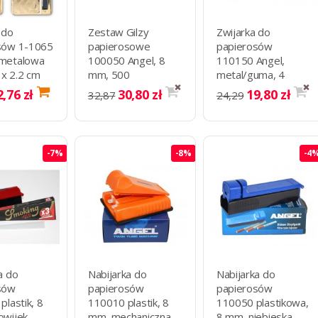
 do
Zestaw Gilzy
Zwijarka do
sów 1-1065
papierosowe
papierosów
metalowa
100050 Angel, 8
110150 Angel,
 x 2.2 cm
mm, 500
metal/guma, 4
szt./op.+Nabijarka
kolory 70 mm
2,76 zł
30,80 zł
19,80 zł
32,87
24,29
do papierosów 1-
1161+zapalniczka
-7%
-8%
-4
a do
Nabijarka do
Nabijarka do
sów
papierosów
papierosów
plastik, 8
110010 plastik, 8
110050 plastikowa,
owijek
mm, mechaniczna,
8 mm, niebieska