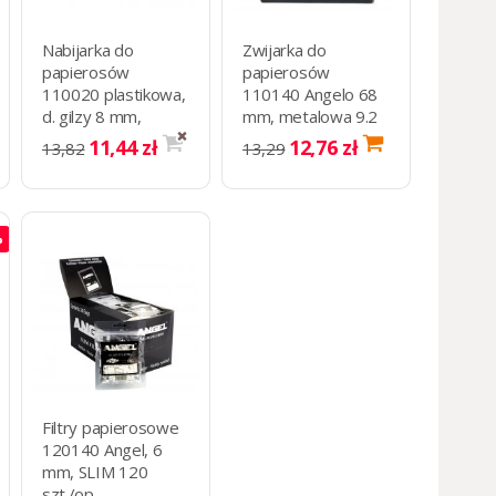
Nabijarka do
Zwijarka do
papierosów
papierosów
110020 plastikowa,
110140 Angelo 68
d. gilzy 8 mm,
mm, metalowa 9.2
czarna STANDART
x 8.4 x 2.2 cm
11,44 zł
12,76 zł
13,82
13,29
%
Filtry papierosowe
120140 Angel, 6
mm, SLIM 120
szt./op.