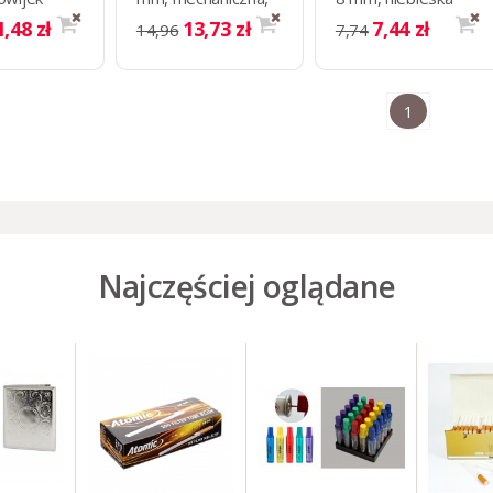
ych,
podwójna,
STANDART
1,48 zł
13,73 zł
7,44 zł
14,96
7,74
czerwona
pomarańczowa
RT
STANDART
1
Najczęściej oglądane