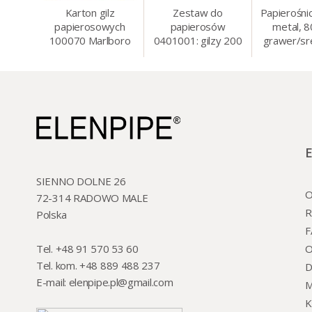
Karton gilz
Zestaw do
Papierośni
papierosowych
papierosów
metal, 
100070 Marlboro
0401001: gilzy 200
grawer/sr
Red 8 mm, 200 x
szt. + nabijarka
8.5 
50 op.= 1000 szt.
SLIM 6 mm,
gilz
zapalniczka, kolory
SIENNO DOLNE 26
O
72-314 RADOWO MALE
R
Polska
F
Tel. +48 91 570 53 60
O
Tel. kom. +48 889 488 237
D
E-mail:
elenpipe.pl@gmail.com
M
K