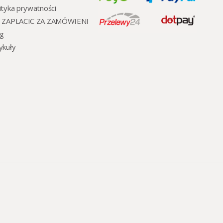
ityka prywatności
K ZAPLACIC ZA ZAMÓWIENI
og
ykuły