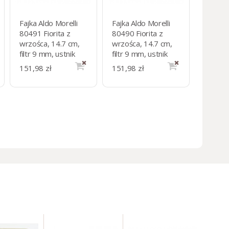
Fajka Aldo Morelli
Fajka Aldo Morelli
80491 Fiorita z
80490 Fiorita z
wrzośca, 14.7 cm,
wrzośca, 14.7 cm,
filtr 9 mm, ustnik
filtr 9 mm, ustnik
czarny akryl
czarny akryl,
151,98 zł
151,98 zł
bordowy