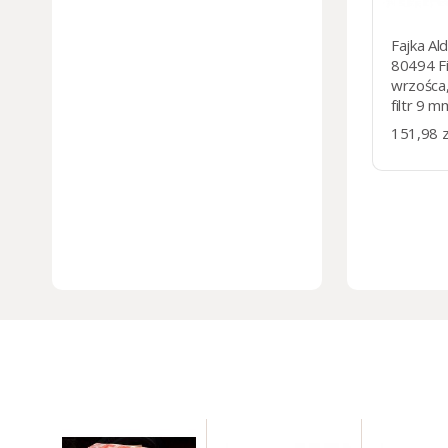
Fajka Ald
80494 Fi
wrzośca,
filtr 9 m
czarny a
151,98 z