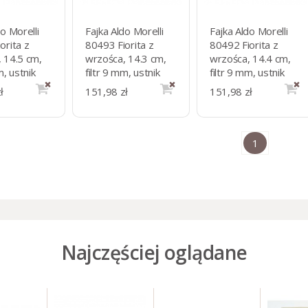
o Morelli
Fajka Aldo Morelli
Fajka Aldo Morelli
orita z
80493 Fiorita z
80492 Fiorita z
 14.5 cm,
wrzośca, 14.3 cm,
wrzośca, 14.4 cm,
m, ustnik
filtr 9 mm, ustnik
filtr 9 mm, ustnik
kryl
czarny akryl
czarny akryl
ł
151,98 zł
151,98 zł
1
Najczęściej oglądane