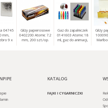
ca 04745
Gilzy papierosowe
Gaz do zapalniczek
Gilzy p
80 mm,
0402200 Atomic 7.2
0141603 Atomic 18
100090
ebro 9 x
mm, 200 szt./op.
ml, gaz do animacji,
Marlbo
cm
zapalniczek, itp.
mm, 20
NPIPE
KATALOG
W
epie
FAJKI I CYGARNICZKI
Rek
lamin
Od
Spo