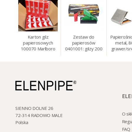
Karton gilz
Zestaw do
Papierośni
papierosowych
papierosów
metal, 
100070 Marlboro
0401001: gilzy 200
grawer/sr
Red 8 mm, 200 x
szt. + nabijarka
8.5 
50 op.= 1000 szt.
SLIM 6 mm,
gilz
zapalniczka, kolory
ELE
SIENNO DOLNE 26
O skl
72-314 RADOWO MALE
Regu
Polska
FAQ