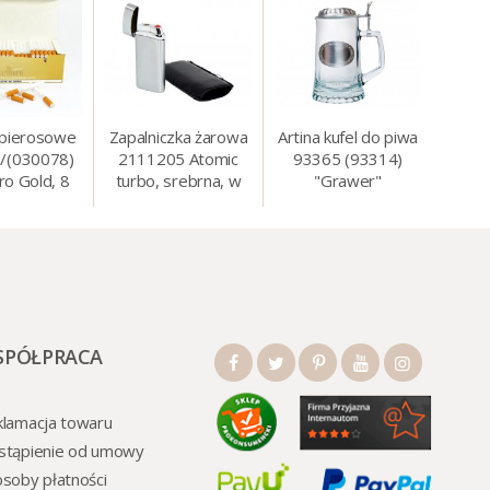
apierosowe
Zapalniczka żarowa
Artina kufel do piwa
/(030078)
2111205 Atomic
93365 (93314)
ro Gold, 8
turbo, srebrna, w
"Grawer"
0 szt./op.
etui.
szklo/cyna, 425 ml,
18 cm
SPÓŁPRACA
lamacja towaru
stąpienie od umowy
soby płatności