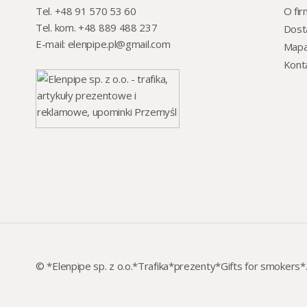
Tel. +48 91 570 53 60
O fir
Tel. kom. +48 889 488 237
Dost
E-mail:
elenpipe.pl@gmail.com
Mapa
Kont
© *Elenpipe sp. z o.o.*Trafika*prezenty*Gifts for smokers